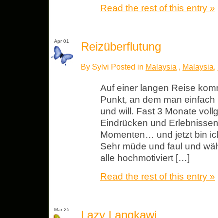
Read the rest of this entry »
Apr 01
Reizüberflutung
By Sylvi Posted in
Malaysia
,
Malaysia
,
Auf einer langen Reise kom
Punkt, an dem man einfach
und will. Fast 3 Monate voll
Eindrücken und Erlebnissen
Momenten… und jetzt bin ich
Sehr müde und faul und wä
alle hochmotiviert […]
Read the rest of this entry »
Mar 25
Lazy Langkawi