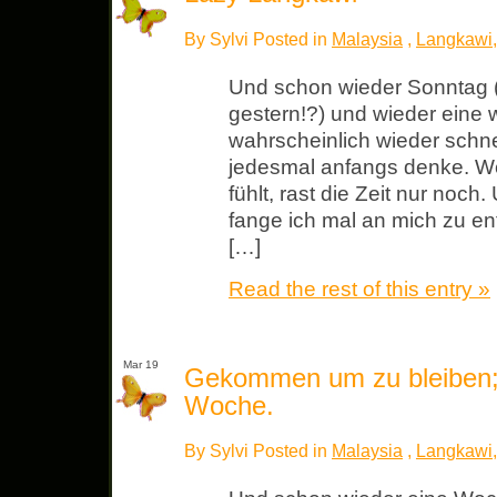
By Sylvi Posted in
Malaysia
,
Langkawi
Und schon wieder Sonntag (
gestern!?) und wieder eine w
wahrscheinlich wieder schnel
jedesmal anfangs denke. W
fühlt, rast die Zeit nur noc
fange ich mal an mich zu en
[…]
Read the rest of this entry »
Mar 19
Gekommen um zu bleiben; 
Woche.
By Sylvi Posted in
Malaysia
,
Langkawi