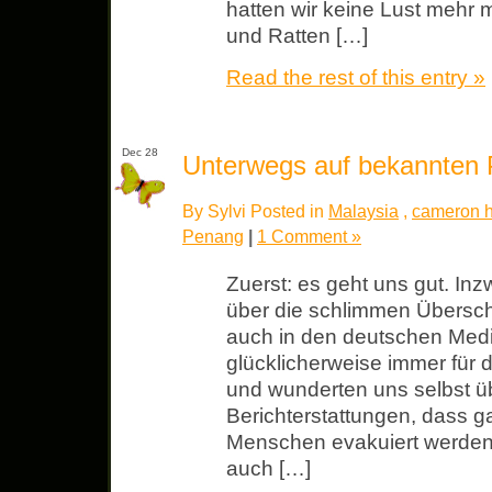
hatten wir keine Lust mehr mi
und Ratten […]
Read the rest of this entry »
Dec 28
Unterwegs auf bekannten 
By Sylvi Posted in
Malaysia
,
cameron h
Penang
|
1 Comment »
Zuerst: es geht uns gut. In
über die schlimmen Übersc
auch in den deutschen Medi
glücklicherweise immer für d
und wunderten uns selbst üb
Berichterstattungen, dass g
Menschen evakuiert werden
auch […]