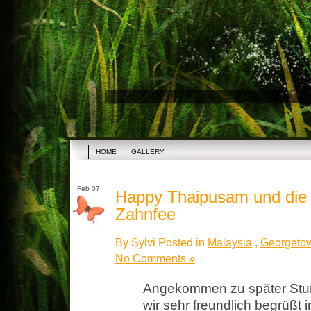
HOME
GALLERY
Feb 07
Happy Thaipusam und die 
Zahnfee
By Sylvi Posted in
Malaysia
,
Georgeto
No Comments »
Angekommen zu später Stun
wir sehr freundlich begrüßt 