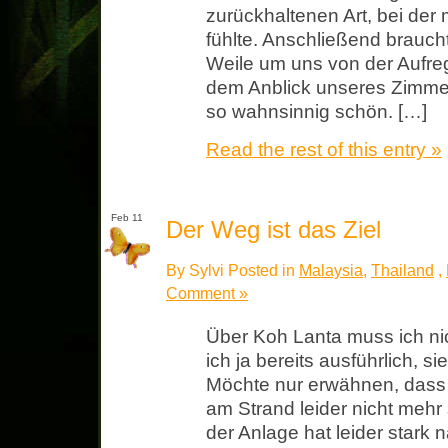
zurückhaltenen Art, bei der 
fühlte. Anschließend brauch
Weile um uns von der Aufreg
dem Anblick unseres Zimme
so wahnsinnig schön. […]
Read the rest of this entry »
Feb 11
Der Weg ist das Ziel
By Sylvi Posted in
Malaysia
,
Thailand
,
Comment »
Über Koh Lanta muss ich nic
ich ja bereits ausführlich, 
Möchte nur erwähnen, dass
am Strand leider nicht mehr
der Anlage hat leider star