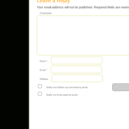
Leave a Reply
Your email address will not be published.
Required fields are mar
Comment
Name
*
Email
*
Website
Notify me of follow-up comments by email.
Notify me of new posts by email.