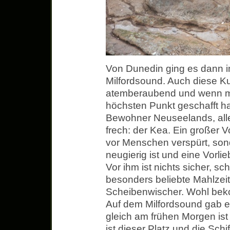
Von Dunedin ging es dann i
Milfordsound. Auch diese Ku
atemberaubend und wenn m
höchsten Punkt geschafft hat
Bewohner Neuseelands, aller
frech: der Kea. Ein großer Vo
vor Menschen verspürt, sond
neugierig ist und eine Vorli
Vor ihm ist nichts sicher, sc
besonders beliebte Mahlzei
Scheibenwischer. Wohl be
Auf dem Milfordsound gab es
gleich am frühen Morgen is
ist dieser Platz und die Schi