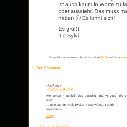
ist auch kaum in Worte zu fa
oder aussieht. Das muss man
haben 🙂 Es lohnt sich!
Es grüßt,
die Sylvi
You can follow any responses to this entry through the
RSS 2.0
feed. You can
leave
One Comment
sigrid
says:
14/02/2012 at 07:33
wie schön – genießt das paradies und vergesst die ze
weile…
… eine wunder-volle (weiter-)reise wünscht euch
sigrid/ mum
Reply