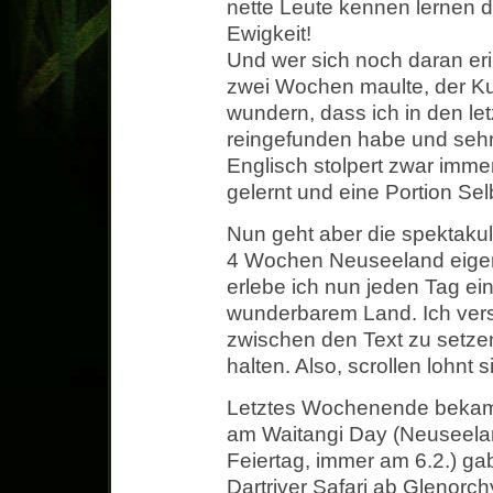
nette Leute kennen lernen dur
Ewigkeit!
Und wer sich noch daran erin
zwei Wochen maulte, der Kur
wundern, dass ich in den l
reingefunden habe und sehr
Englisch stolpert zwar immer
gelernt und eine Portion Se
Nun geht aber die spektakul
4 Wochen Neuseeland eigen
erlebe ich nun jeden Tag ei
wunderbarem Land. Ich vers
zwischen den Text zu setzen
halten. Also, scrollen lohnt s
Letztes Wochenende bekam 
am Waitangi Day (Neuseelan
Feiertag, immer am 6.2.) ga
Dartriver Safari ab Glenor