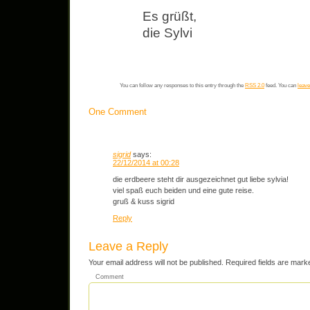
Es grüßt,
die Sylvi
You can follow any responses to this entry through the
RSS 2.0
feed. You can
leave
One Comment
sigrid
says:
22/12/2014 at 00:28
die erdbeere steht dir ausgezeichnet gut liebe sylvia!
viel spaß euch beiden und eine gute reise.
gruß & kuss sigrid
Reply
Leave a Reply
Your email address will not be published.
Required fields are mar
Comment