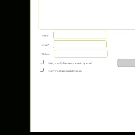
Name
*
Email
*
Website
Notify me of follow-up comments by email.
Notify me of new posts by email.