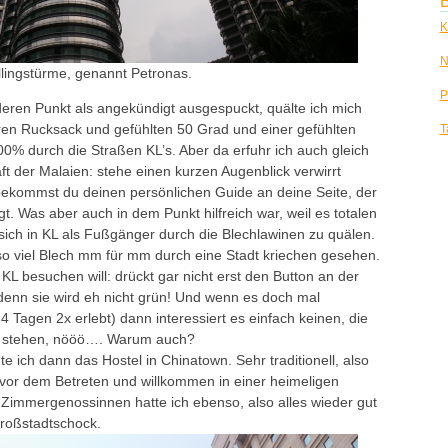
B
K
N
lingstürme, genannt Petronas.
P
deren Punkt als angekündigt ausgespuckt, quälte ich mich
en Rucksack und gefühlten 50 Grad und einer gefühlten
T
00% durch die Straßen KL’s. Aber da erfuhr ich auch gleich
t der Malaien: stehe einen kurzen Augenblick verwirrt
ekommst du deinen persönlichen Guide an deine Seite, der
ngt. Was aber auch in dem Punkt hilfreich war, weil es totalen
 sich in KL als Fußgänger durch die Blechlawinen zu quälen.
so viel Blech mm für mm durch eine Stadt kriechen gesehen.
KL besuchen will: drückt gar nicht erst den Button an der
nn sie wird eh nicht grün! Und wenn es doch mal
 4 Tagen 2x erlebt) dann interessiert es einfach keinen, die
ht stehen, nööö…. Warum auch?
e ich dann das Hostel in Chinatown. Sehr traditionell, also
or dem Betreten und willkommen in einer heimeligen
Zimmergenossinnen hatte ich ebenso, also alles wieder gut
roßstadtschock.