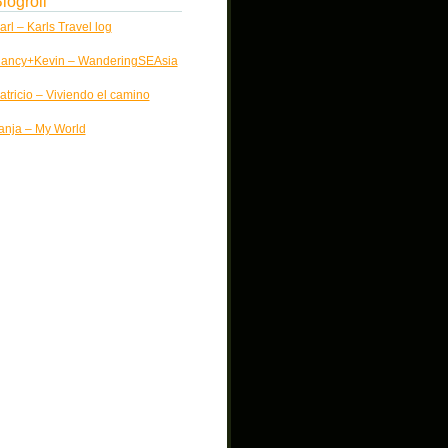
logroll
arl – Karls Travel log
ancy+Kevin – WanderingSEAsia
atricio – Viviendo el camino
anja – My World