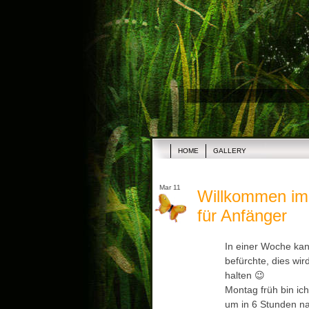
HOME
GALLERY
Mar 11
Willkommen im
für Anfänger
In einer Woche kan
befürchte, dies wir
halten 😉
Montag früh bin ic
um in 6 Stunden na