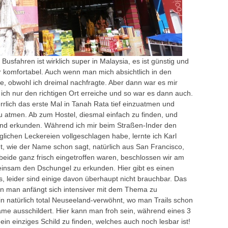
 Busfahren ist wirklich super in Malaysia, es ist günstig und
r komfortabel. Auch wenn man mich absichtlich in den
te, obwohl ich dreimal nachfragte. Aber dann war es mir
ich nur den richtigen Ort erreiche und so war es dann auch.
rrlich das erste Mal in Tanah Rata tief einzuatmen und
zu atmen. Ab zum Hostel, diesmal einfach zu finden, und
nd erkunden. Während ich mir beim Straßen-Inder den
lichen Leckereien vollgeschlagen habe, lernte ich Karl
, wie der Name schon sagt, natürlich aus San Francisco,
 beide ganz frisch eingetroffen waren, beschlossen wir am
insam den Dschungel zu erkunden. Hier gibt es einen
, leider sind einige davon überhaupt nicht brauchbar. Das
enn man anfängt sich intensiver mit dem Thema zu
in natürlich total Neuseeland-verwöhnt, wo man Trails schon
lame ausschildert. Hier kann man froh sein, während eines 3
n einziges Schild zu finden, welches auch noch lesbar ist!