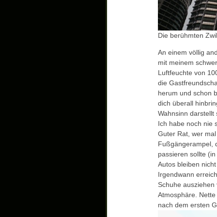
Die berühmten Zwil
An einem völlig an
mit meinem schwer
Luftfeuchte von 10
die Gastfreundschaf
herum und schon b
dich überall hinbri
Wahnsinn darstellt
Ich habe noch nie 
Guter Rat, wer mal 
Fußgängerampel, de
passieren sollte (in
Autos bleiben nic
Irgendwann erreicht
Schuhe ausziehen v
Atmosphäre. Nette 
nach dem ersten G