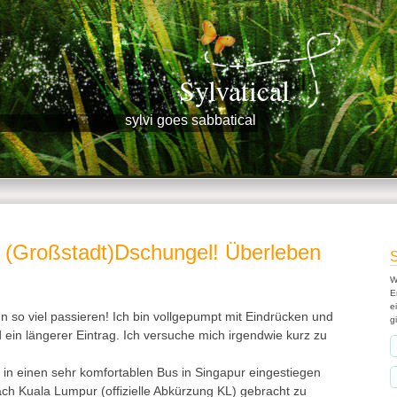
Sylvatical
sylvi goes sabbatical
 (Großstadt)Dschungel! Überleben
S
W
E
e
n so viel passieren! Ich bin vollgepumpt mit Eindrücken und
gi
d ein längerer Eintrag. Ich versuche mich irgendwie kurz zu
h in einen sehr komfortablen Bus in Singapur eingestiegen
ch Kuala Lumpur (offizielle Abkürzung KL) gebracht zu