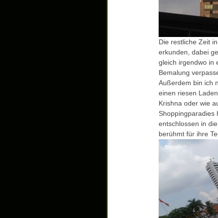
Die restliche Zeit 
erkunden, dabei gef
gleich irgendwo in 
Bemalung verpassen
Außerdem bin ich 
einen riesen Laden
Krishna oder wie au
Shoppingparadies h
entschlossen in die
berühmt für ihre Te