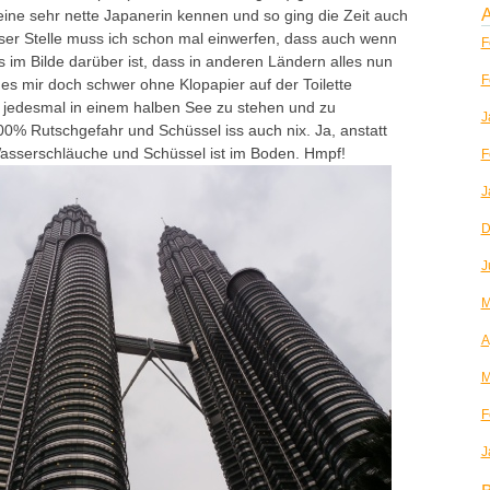
A
eine sehr nette Japanerin kennen und so ging die Zeit auch
eser Stelle muss ich schon mal einwerfen, dass auch wenn
F
 im Bilde darüber ist, dass in anderen Ländern alles nun
F
lt es mir doch schwer ohne Klopapier auf der Toilette
edesmal in einem halben See zu stehen und zu
J
00% Rutschgefahr und Schüssel iss auch nix. Ja, anstatt
Wasserschläuche und Schüssel ist im Boden. Hmpf!
F
J
D
J
M
A
M
F
J