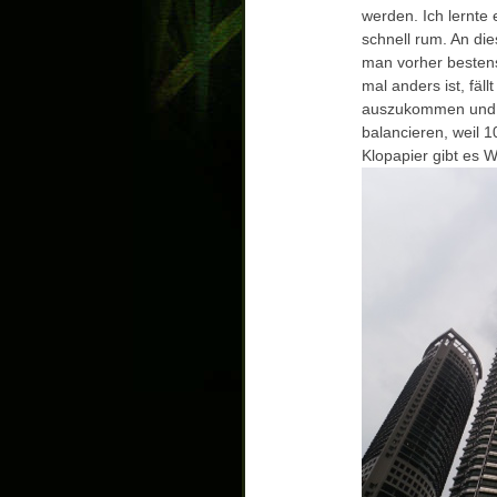
werden. Ich lernte 
schnell rum. An di
man vorher bestens
mal anders ist, fäl
auszukommen und j
balancieren, weil 1
Klopapier gibt es 