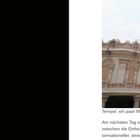
Tempel, ein paar M
Am nächsten Tag sch
zwischen die Einhei
sensationeller, ei