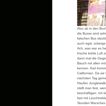
Also ab in den Bus!
die Busse sind seh
falschen Bus steck
auch egal, solange 
Ach, was war es he
frische kühle Luft 
dann mal die Gege
Bauch mit allen mög
kennen. Karl kommt
Californien. Da wir
nächsten Tag geme
Haufen Junglewalks
stellt man fest, w
beschäftigen. Ich b
fast mit Leuchtrek
Stunden Marsches ei