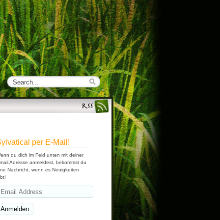
ylvatical per E-Mail!
enn du dich im Feld unten mit deiner
mail Adresse anmeldest, bekommst du
ine Nachricht, wenn es Neuigkeiten
bt!
Email
Address