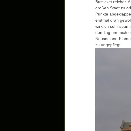
Busticket reicher. A
großen Stadt zu ori
Punkte abgeklappe
erstmal dran gewö
wirklich sehr spanne
den Tag um mich er
Neuseeland-Klamott
zu ungepflegt.